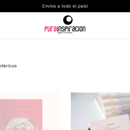
Envíos a todo el país!
téricos