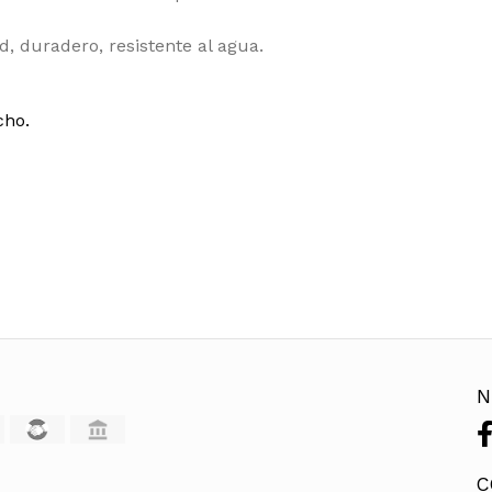
, duradero, resistente al agua.
cho.
N
C